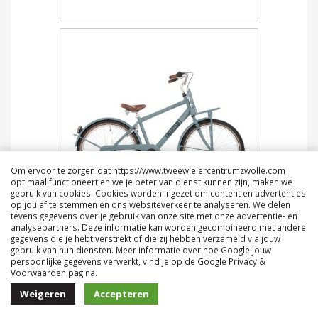
Om ervoor te zorgen dat https://www.tweewielercentrumzwolle.com
optimaal functioneert en we je beter van dienst kunnen zijn, maken we
gebruik van cookies. Cookies worden ingezet om content en advertenties
op jou af te stemmen en ons websiteverkeer te analyseren. We delen
tevens gegevens over je gebruik van onze site met onze advertentie- en
Bike Fun Load 20inch mat stormy grijs-
analysepartners. Deze informatie kan worden gecombineerd met andere
blauw jongensfiets
gegevens die je hebt verstrekt of die zij hebben verzameld via jouw
gebruik van hun diensten. Meer informatie over hoe Google jouw
€ 469,00
persoonlijke gegevens verwerkt, vind je op de Google Privacy &
Voorwaarden pagina.
Weigeren
Accepteren