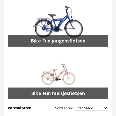
Bike Fun jongensfietsen
Bike Fun meisjesfietsen
80
resultaten
Sorteer op: