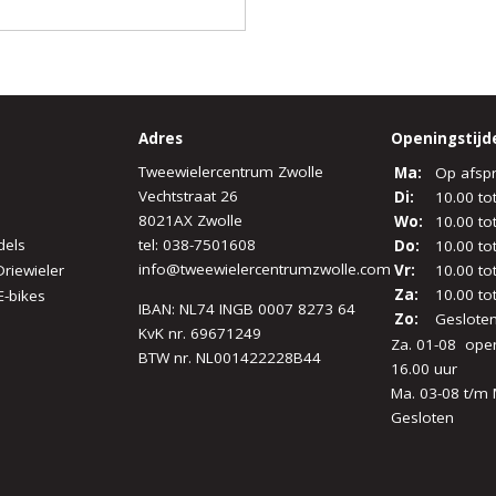
Adres
Openingstijd
Tweewielercentrum Zwolle
Ma:
Op afsp
Vechtstraat 26
Di:
10.00 to
8021AX Zwolle
Wo:
10.00 to
dels
tel:
038-7501608
Do:
10.00 to
info@tweewielercentrumzwolle.com
Driewieler
Vr:
10.00 to
Za:
10.00 to
E-bikes
IBAN: NL74 INGB 0007 8273 64
Zo:
Geslote
KvK nr. 69671249
Za. 01-08 open
BTW nr. NL001422228B44
16.00 uur
Ma. 03-08 t/m 
Gesloten