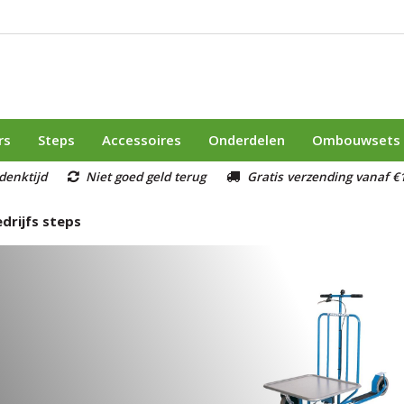
rs
Steps
Accessoires
Onderdelen
Ombouwsets
denktijd
Niet goed geld terug
Gratis verzending vanaf €1
drijfs steps