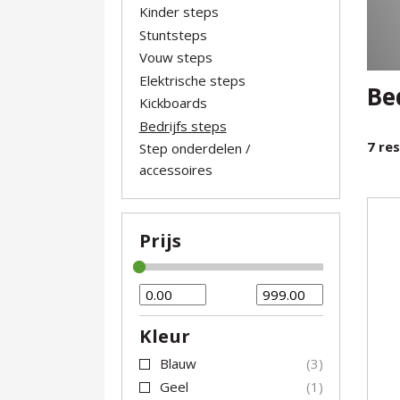
Kinder steps
Stuntsteps
Vouw steps
Elektrische steps
Be
Kickboards
Bedrijfs steps
7
res
Step onderdelen /
accessoires
Prijs
Kleur
Blauw
3
Geel
1