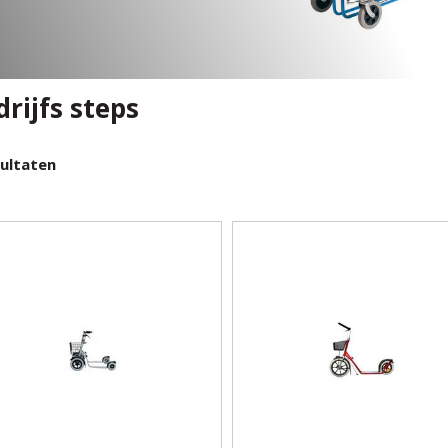
drijfs steps
ultaten