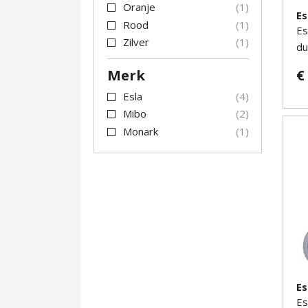
Oranje
1
Es
Rood
1
Es
Zilver
1
du
Merk
€
Esla
4
Mibo
2
Monark
1
Es
Es