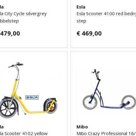
la
Esla
la City Cycle silvergrey
Esla Scooter 4100 red bedri
bbelstep
step
 479,00
€ 469,00
la
Mibo
la Scooter 4102 yellow
Mibo Crazy Professional 16