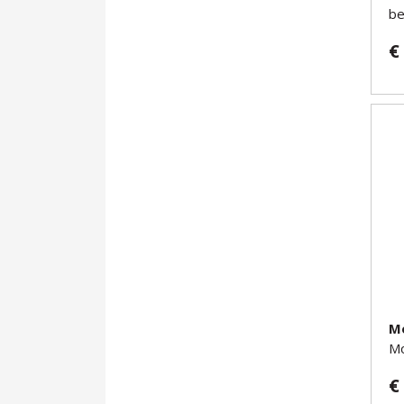
be
€
M
Mo
€