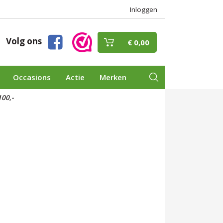
Inloggen
Volg ons
€ 0,00
Occasions
Actie
Merken
00,-