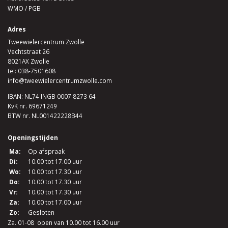
WMO / PGB
Adres
Tweewielercentrum Zwolle
Vechtstraat 26
8021AX Zwolle
tel:
038-7501608
info@tweewielercentrumzwolle.com
IBAN: NL74 INGB 0007 8273 64
KvK nr. 69671249
BTW nr. NL001422228B44
Openingstijden
Ma:
Op afspraak
Di:
10.00 tot 17.00 uur
Wo:
10.00 tot 17.30 uur
Do:
10.00 tot 17.30 uur
Vr:
10.00 tot 17.30 uur
Za:
10.00 tot 17.00 uur
Zo:
Gesloten
Za. 01-08 open van 10.00 tot 16.00 uur