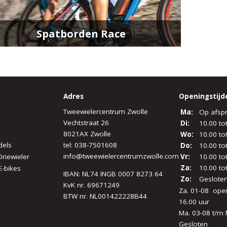
Spatborden Race
Adres
Openingstijd
Tweewielercentrum Zwolle
Ma:
Op afsp
Vechtstraat 26
Di:
10.00 to
8021AX Zwolle
Wo:
10.00 to
dels
tel:
038-7501608
Do:
10.00 to
info@tweewielercentrumzwolle.com
Driewieler
Vr:
10.00 to
Za:
10.00 to
E-bikes
IBAN: NL74 INGB 0007 8273 64
Zo:
Geslote
KvK nr. 69671249
Za. 01-08 open
BTW nr. NL001422228B44
16.00 uur
Ma. 03-08 t/m 
Gesloten