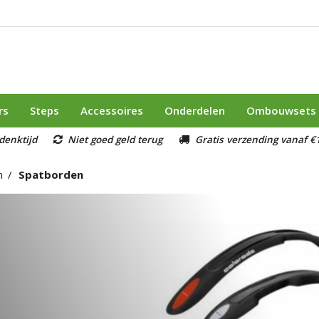
rs
Steps
Accessoires
Onderdelen
Ombouwsets
denktijd
Niet goed geld terug
Gratis verzending vanaf €1
n
Spatborden