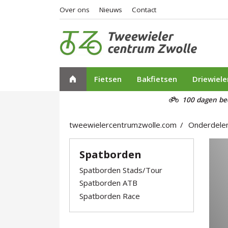
Over ons
Nieuws
Contact
Fietsen
Bakfietsen
Driewiele
100 dagen be
tweewielercentrumzwolle.com
Onderdele
Spatborden
Spatborden Stads/Tour
Spatborden ATB
Spatborden Race