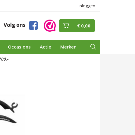
Inloggen
Volg ons
€ 0,00
Occasions
Actie
Merken
00,-