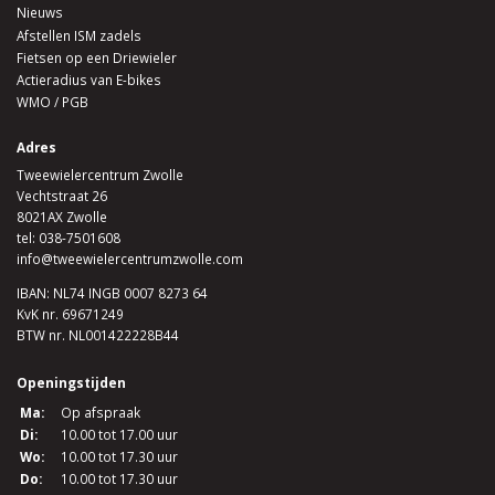
Nieuws
Afstellen ISM zadels
Fietsen op een Driewieler
Actieradius van E-bikes
WMO / PGB
Adres
Tweewielercentrum Zwolle
Vechtstraat 26
8021AX Zwolle
tel:
038-7501608
info@tweewielercentrumzwolle.com
IBAN: NL74 INGB 0007 8273 64
KvK nr. 69671249
BTW nr. NL001422228B44
Openingstijden
Ma:
Op afspraak
Di:
10.00 tot 17.00 uur
Wo:
10.00 tot 17.30 uur
Do:
10.00 tot 17.30 uur