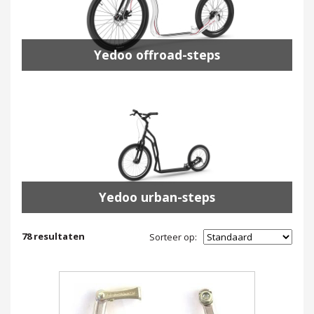
Yedoo offroad-steps
Yedoo urban-steps
78
resultaten
Sorteer op: