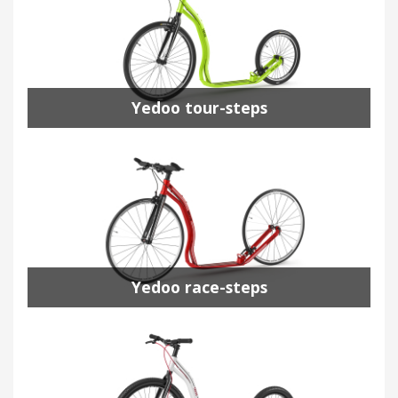
Yedoo tour-steps
Yedoo race-steps