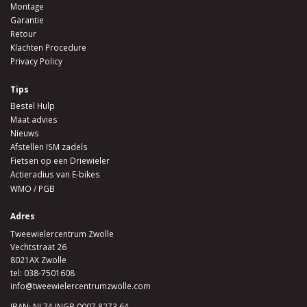
Montage
Garantie
Retour
Klachten Procedure
Privacy Policy
Tips
Bestel Hulp
Maat advies
Nieuws
Afstellen ISM zadels
Fietsen op een Driewieler
Actieradius van E-bikes
WMO / PGB
Adres
Tweewielercentrum Zwolle
Vechtstraat 26
8021AX Zwolle
tel:
038-7501608
info@tweewielercentrumzwolle.com
IBAN: NL74 INGB 0007 8273 64