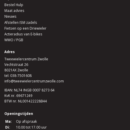
Bestel Hulp
Maat advies
Nieuws
Afstellen ISM zadels
Fietsen op een Driewieler
Actieradius van E-bikes
WMO / PGB
Adres
Tweewielercentrum Zwolle
Vechtstraat 26
8021AX Zwolle
tel:
038-7501608
info@tweewielercentrumzwolle.com
IBAN: NL74 INGB 0007 8273 64
KvK nr. 69671249
BTW nr. NL001422228B44
Openingstijden
Ma:
Op afspraak
Di:
10.00 tot 17.00 uur