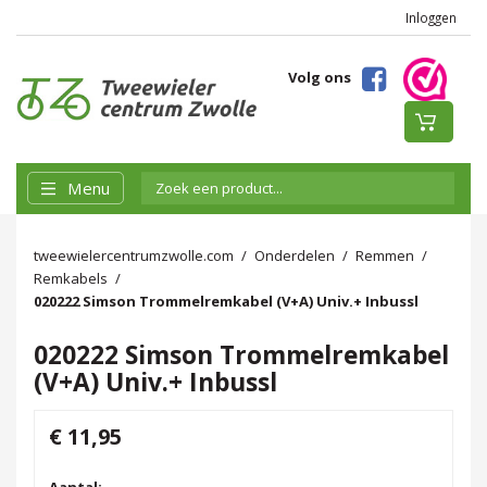
Inloggen
Volg ons
Menu
tweewielercentrumzwolle.com
Onderdelen
Remmen
Remkabels
020222 Simson Trommelremkabel (V+A) Univ.+ Inbussl
020222 Simson Trommelremkabel
(V+A) Univ.+ Inbussl
€ 11,95
Aantal: