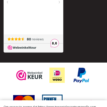
Om ervoor te zorgen dat https://www.tweewielercentrumzwolle.com