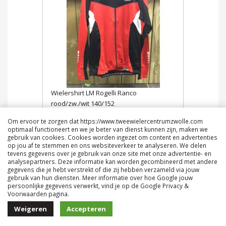
Wielershirt LM Rogelli Ranco
rood/zw./wit 140/152
€ 37,95
Om ervoor te zorgen dat https://www.tweewielercentrumzwolle.com
optimaal functioneert en we je beter van dienst kunnen zijn, maken we
gebruik van cookies. Cookies worden ingezet om content en advertenties
op jou af te stemmen en ons websiteverkeer te analyseren. We delen
tevens gegevens over je gebruik van onze site met onze advertentie- en
analysepartners. Deze informatie kan worden gecombineerd met andere
gegevens die je hebt verstrekt of die zij hebben verzameld via jouw
gebruik van hun diensten. Meer informatie over hoe Google jouw
persoonlijke gegevens verwerkt, vind je op de Google Privacy &
Voorwaarden pagina.
Weigeren
Accepteren