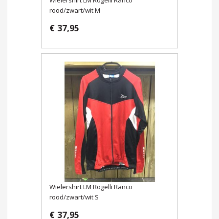
rood/zwart/wit M
€ 37,95
Wielershirt LM Rogelli Ranco
rood/zwart/wit S
€ 37,95