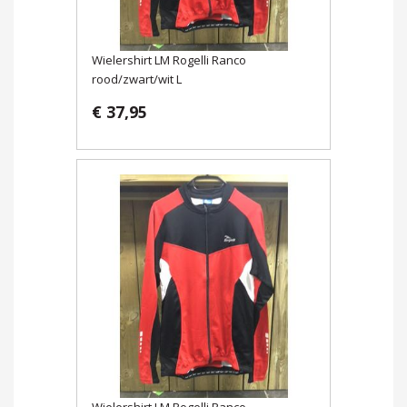
Wielershirt LM Rogelli Ranco
rood/zwart/wit L
€ 37,95
Wielershirt LM Rogelli Ranco