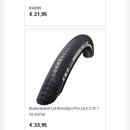
€ 22,55
€ 21,95
Buitenband Cst Brooklyn Pro 24 X 2.15' /
55-507 M
€ 33,95