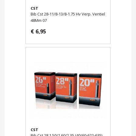
CST
Bib Cst 28-11/8-13/8-1.75 Hv Verp. Ventiel
48Mm 07
€ 6,95
CST
Bib Cst 28 1.50/1.60/2.35 (40/60-622-635)