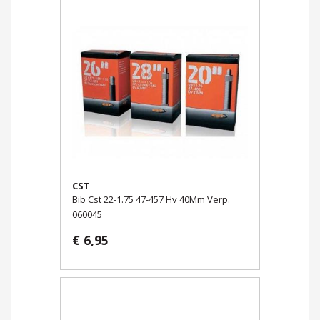
CST
Bib Cst 22-1.75 47-457 Hv 40Mm Verp.
060045
€ 6,95