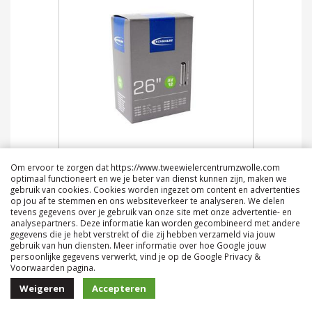
Bib Swal Av12 26Av 47-559 47-571 37/44-
Om ervoor te zorgen dat https://www.tweewielercentrumzwolle.com
584 32/37-5
optimaal functioneert en we je beter van dienst kunnen zijn, maken we
gebruik van cookies. Cookies worden ingezet om content en advertenties
€ 8,50
op jou af te stemmen en ons websiteverkeer te analyseren. We delen
tevens gegevens over je gebruik van onze site met onze advertentie- en
analysepartners. Deze informatie kan worden gecombineerd met andere
gegevens die je hebt verstrekt of die zij hebben verzameld via jouw
gebruik van hun diensten. Meer informatie over hoe Google jouw
SALE
persoonlijke gegevens verwerkt, vind je op de Google Privacy &
Voorwaarden pagina.
Weigeren
Accepteren