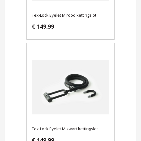
Tex-Lock Eyelet M rood kettingslot
€ 149,99
Tex-Lock Eyelet M zwart kettingslot
€ 149,99