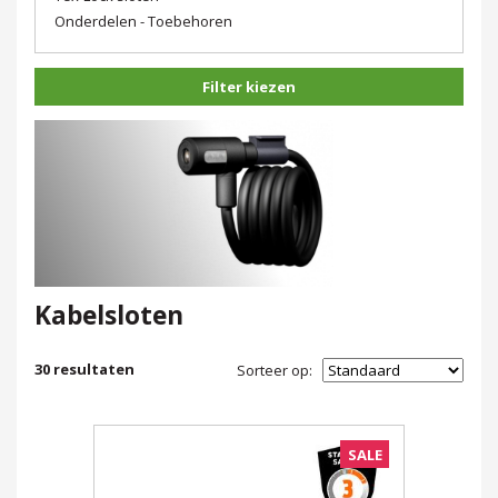
Onderdelen - Toebehoren
Filter kiezen
Kabelsloten
30
resultaten
Sorteer op:
SALE