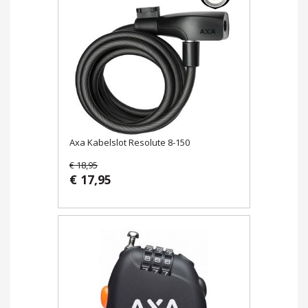
Axa Kabelslot Resolute 8-150
€ 18,95
€ 17,95