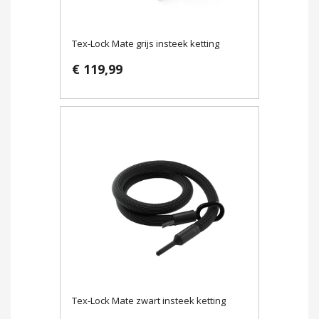
Tex-Lock Mate grijs insteek ketting
€ 119,99
Tex-Lock Mate zwart insteek ketting