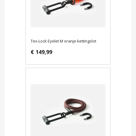
Tex-Lock Eyelet M oranje kettingslot
€ 149,99