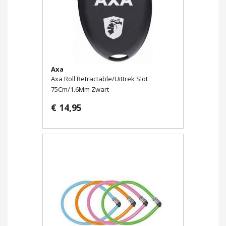
Axa
Axa Roll Retractable/Uittrek Slot
75Cm/1.6Mm Zwart
€ 14,95