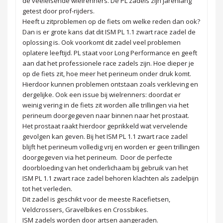
de veeleisende wielrenners. De PL zadels zijn jarenlang
getest door prof-rijders.
Heeft u zitproblemen op de fiets om welke reden dan ook?
Dan is er grote kans dat dit ISM PL 1.1 zwart race zadel de
oplossing is. Ook voorkomt dit zadel veel problemen
oplatere leeftijd. PL staat voor Long Performance en geeft
aan dat het professionele race zadels zijn. Hoe dieper je
op de fiets zit, hoe meer het perineum onder druk komt.
Hierdoor kunnen problemen ontstaan zoals verkleving en
dergelijke. Ook een issue bij wielrenners: doordat er
weinig vering in de fiets zit worden alle trillingen via het
perineum doorgegeven naar binnen naar het prostaat.
Het prostaat raakt hierdoor geprikkeld wat vervelende
gevolgen kan geven. Bij het ISM PL 1.1 zwart race zadel
blijft het perineum volledig vrij en worden er geen trillingen
doorgegeven via het perineum. Door de perfecte
doorbloeding van het onderlichaam bij gebruik van het
ISM PL 1.1 zwart race zadel behoren klachten als zadelpijn
tot het verleden.
Dit zadel is geschikt voor de meeste Racefietsen,
Veldcrossers, Gravelbikes en Crossbikes.
ISM zadels worden door artsen aangeraden.