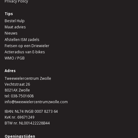
Privacy Policy
Tips
Bestel Hulp
Maat advies
Nieuws
Afstellen ISM zadels
Fietsen op een Driewieler
Actieradius van E-bikes
WMO / PGB
Adres
Tweewielercentrum Zwolle
Vechtstraat 26
8021AX Zwolle
tel:
038-7501608
info@tweewielercentrumzwolle.com
IBAN: NL74 INGB 0007 8273 64
KvK nr. 69671249
BTW nr. NL001422228B44
Openingstijden