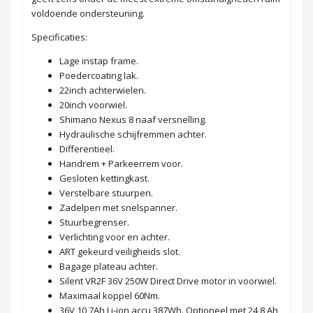
voldoende ondersteuning.
Specificaties:
Lage instap frame.
Poedercoating lak.
22inch achterwielen.
20inch voorwiel.
Shimano Nexus 8 naaf versnelling.
Hydraulische schijfremmen achter.
Differentieel.
Handrem + Parkeerrem voor.
Gesloten kettingkast.
Verstelbare stuurpen.
Zadelpen met snelspanner.
Stuurbegrenser.
Verlichting voor en achter.
ART gekeurd veiligheids slot.
Bagage plateau achter.
Silent VR2F 36V 250W Direct Drive motor in voorwiel.
Maximaal koppel 60Nm.
36V 10,7Ah Li-ion accu 387Wh. Optioneel met 24,8 Ah