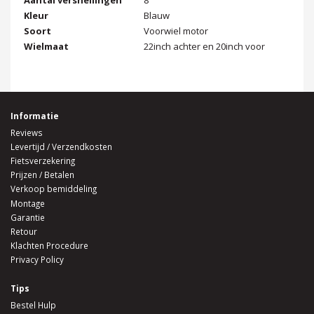
Aantal versnellingen
8
Kleur
Blauw
Soort
Voorwiel motor
Wielmaat
22inch achter en 20inch voor
Informatie
Reviews
Levertijd / Verzendkosten
Fietsverzekering
Prijzen / Betalen
Verkoop bemiddeling
Montage
Garantie
Retour
Klachten Procedure
Privacy Policy
Tips
Bestel Hulp