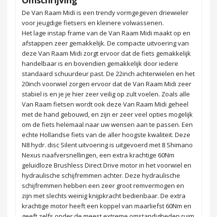
De Van Raam Midi is een trendy vormgegeven driewieler
voor jeugdige fietsers en kleinere volwassenen.
Het lage instap frame van de Van Raam Midi maakt op en
afstappen zeer gemakkelijk. De compacte uitvoering van
deze Van Raam Midi zorgt ervoor dat de fiets gemakkelijk
handelbaar is en bovendien gemakkelijk door iedere
standaard schuurdeur past. De 22inch achterwielen en het
20inch voorwiel zorgen ervoor dat de Van Raam Midi zeer
stabiel is en je je hier zeer veilig op zult voelen. Zoals alle
Van Raam fietsen wordt ook deze Van Raam Midi geheel
met de hand gebouwd, en zijn er zeer veel opties mogelijk
om de fiets helemaal naar uw wensen aan te passen. Een
echte Hollandse fiets van de aller hoogste kwaliteit. Deze
N8 hydr. disc Silent uitvoering is uitgevoerd met 8 Shimano
Nexus naafversnellingen, een extra krachtige 60Nm
geluidloze Brushless Direct Drive motor in het voorwiel en
hydraulische schijfremmen achter. Deze hydraulische
schijfremmen hebben een zeer groot remvermogen en
zijn met slechts weinig knijpkracht bedienbaar. De extra
krachtige motor heeft een koppel van maarliefst 60Nm en
geeft zelfs onder de meest extreme omstandigheden ruim