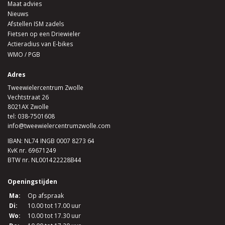
Maat advies
Nieuws
Afstellen ISM zadels
Fietsen op een Driewieler
Actieradius van E-bikes
WMO / PGB
Adres
Tweewielercentrum Zwolle
Vechtstraat 26
8021AX Zwolle
tel:
038-7501608
info@tweewielercentrumzwolle.com
IBAN: NL74 INGB 0007 8273 64
KvK nr. 69671249
BTW nr. NL001422228B44
Openingstijden
Ma:
Op afspraak
Di:
10.00 tot 17.00 uur
Wo:
10.00 tot 17.30 uur