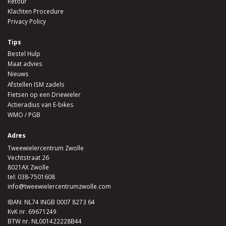
Retour
Klachten Procedure
Privacy Policy
Tips
Bestel Hulp
Maat advies
Nieuws
Afstellen ISM zadels
Fietsen op een Driewieler
Actieradius van E-bikes
WMO / PGB
Adres
Tweewielercentrum Zwolle
Vechtstraat 26
8021AX Zwolle
tel:
038-7501608
info@tweewielercentrumzwolle.com
IBAN: NL74 INGB 0007 8273 64
KvK nr. 69671249
BTW nr. NL001422228B44