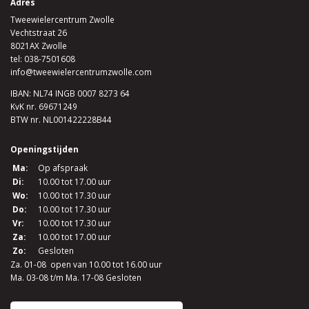
Adres
Tweewielercentrum Zwolle
Vechtstraat 26
8021AX Zwolle
tel:
038-7501608
info@tweewielercentrumzwolle.com
IBAN: NL74 INGB 0007 8273 64
KvK nr. 69671249
BTW nr. NL001422228B44
Openingstijden
Ma:
Op afspraak
Di:
10.00 tot 17.00 uur
Wo:
10.00 tot 17.30 uur
Do:
10.00 tot 17.30 uur
Vr:
10.00 tot 17.30 uur
Za:
10.00 tot 17.00 uur
Zo:
Gesloten
Za. 01-08 open van 10.00 tot 16.00 uur
Ma. 03-08 t/m Ma. 17-08 Gesloten