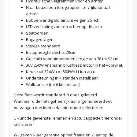
Hydraulische velgremmen voor en achter.
Naar keuze een terugtraprem of vrijloopnaaf
achter.
Dubbelwandig aluminium velgen 26inch.
LED verlichting voor en achter op de accu.
Spatborden.
Bagagedrager.
Stevige standaard.
Instaphoogte slechts 29cm.
Geschikt voor binnenbeen lengte van 78 tot 92 cm.
36V 250W Ansmann brushless motor in het voorwiel.
Keuze uit 324Wh of 504Wh Li-ion accu.
Ondersteuning in 4 standen instelbaar.
Walkfunctie (tot 6 km per uur)
Deze fiets wordt standaard in doos geleverd.
Wanneer u de fiets geheel rijklaar afgemonteerd wilt
ontvangen dan kunt u dat hieronder selecteren.
U kunt de gewenste remmen en accu cappacteit hieronder
selecteren.
Wij geven 5 jaar garantie op het frame en 2 jaar op de