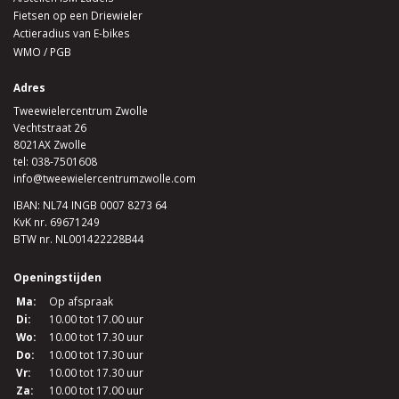
Fietsen op een Driewieler
Actieradius van E-bikes
WMO / PGB
Adres
Tweewielercentrum Zwolle
Vechtstraat 26
8021AX Zwolle
tel:
038-7501608
info@tweewielercentrumzwolle.com
IBAN: NL74 INGB 0007 8273 64
KvK nr. 69671249
BTW nr. NL001422228B44
Openingstijden
Ma:
Op afspraak
Di:
10.00 tot 17.00 uur
Wo:
10.00 tot 17.30 uur
Do:
10.00 tot 17.30 uur
Vr:
10.00 tot 17.30 uur
Za:
10.00 tot 17.00 uur