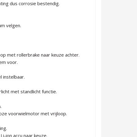
ing dus corrosie bestendig.
um velgen.
oop met rollerbrake naar keuze achter.
em voor.
l instelbaar.
icht met standlicht functie.
.
oze voorwielmotor met vrijloop.
ing.
i-ion accu naar keuze.