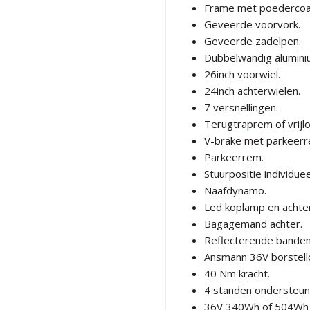
Frame met poedercoat
Geveerde voorvork.
Geveerde zadelpen.
Dubbelwandig alumini
26inch voorwiel.
24inch achterwielen.
7 versnellingen.
Terugtraprem of vrijl
V-brake met parkeerr
Parkeerrem.
Stuurpositie individuee
Naafdynamo.
Led koplamp en achterl
Bagagemand achter.
Reflecterende banden
Ansmann 36V borstell
40 Nm kracht.
4 standen ondersteun
36V 340Wh of 504Wh L