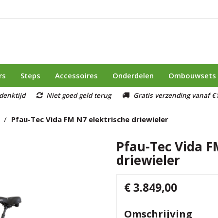
rs
Steps
Accessoires
Onderdelen
Ombouwsets
denktijd
Niet goed geld terug
Gratis verzending vanaf €1
s
Pfau-Tec Vida FM N7 elektrische driewieler
Pfau-Tec Vida F
driewieler
€ 3.849,00
Omschrijving