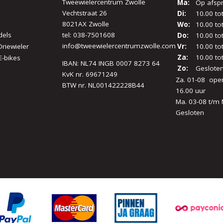
Tweewielercentrum Zwolle
Ma:
Op afsp
Vechtstraat 26
Di:
10.00 to
8021AX Zwolle
Wo:
10.00 to
dels
tel:
038-7501608
Do:
10.00 to
info@tweewielercentrumzwolle.com
Driewieler
Vr:
10.00 to
Za:
10.00 to
E-bikes
IBAN: NL74 INGB 0007 8273 64
Zo:
Geslote
KvK nr. 69671249
Za. 01-08 open
BTW nr. NL001422228B44
16.00 uur
Ma. 03-08 t/m 
Gesloten