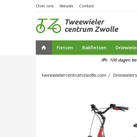
Over ons
Nieuws
Contact
Fietsen
Bakfietsen
Driewiele
100 dagen be
tweewielercentrumzwolle.com
Driewieler