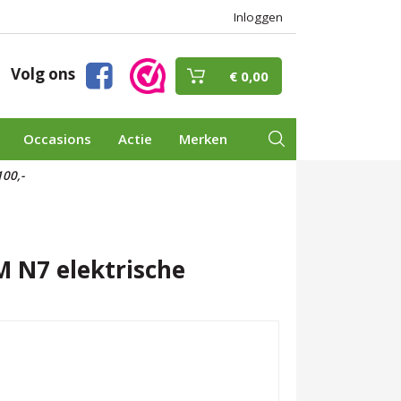
Inloggen
Volg ons
€ 0,00
Occasions
Actie
Merken
00,-
M N7 elektrische