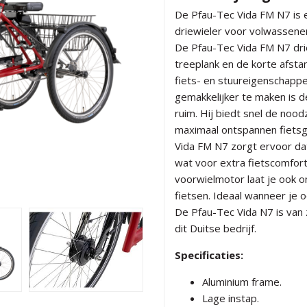
De Pfau-Tec Vida FM N7 is e
driewieler voor volwassene
De Pfau-Tec Vida FM N7 driew
treeplank en de korte afst
fiets- en stuureigenschapp
gemakkelijker te maken is d
ruim. Hij biedt snel de nood
maximaal ontspannen fietsg
Vida FM N7 zorgt ervoor da
wat voor extra fietscomfo
voorwielmotor laat je ook 
fietsen. Ideaal wanneer je o
De Pfau-Tec Vida N7 is van z
dit Duitse bedrijf.
Specificaties:
Aluminium frame.
Lage instap.