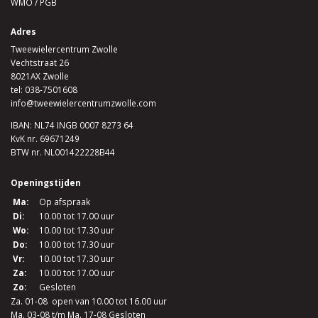
WMO / PGB
Adres
Tweewielercentrum Zwolle
Vechtstraat 26
8021AX Zwolle
tel:
038-7501608
info@tweewielercentrumzwolle.com
IBAN: NL74 INGB 0007 8273 64
KvK nr. 69671249
BTW nr. NL001422228B44
Openingstijden
Ma:
Op afspraak
Di:
10.00 tot 17.00 uur
Wo:
10.00 tot 17.30 uur
Do:
10.00 tot 17.30 uur
Vr:
10.00 tot 17.30 uur
Za:
10.00 tot 17.00 uur
Zo:
Gesloten
Za. 01-08 open van 10.00 tot 16.00 uur
Ma. 03-08 t/m Ma. 17-08 Gesloten