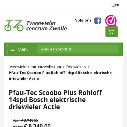
Inloggen
Volg ons
Menu
tweewielercentrumzwolle.com
Driewielers
Pfau-Tec Scoobo Plus Rohloff 14spd Bosch elektrische
driewieler Actie
Pfau-Tec Scoobo Plus Rohloff
14spd Bosch elektrische
driewieler Actie
Van:
€ 8.749,00
€ 8.349,00
Voor: