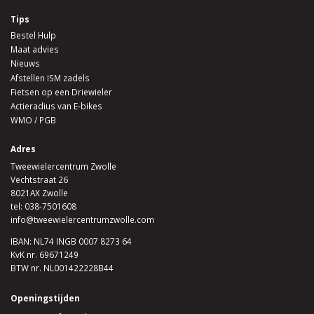
Tips
Bestel Hulp
Maat advies
Nieuws
Afstellen ISM zadels
Fietsen op een Driewieler
Actieradius van E-bikes
WMO / PGB
Adres
Tweewielercentrum Zwolle
Vechtstraat 26
8021AX Zwolle
tel:
038-7501608
info@tweewielercentrumzwolle.com
IBAN: NL74 INGB 0007 8273 64
KvK nr. 69671249
BTW nr. NL001422228B44
Openingstijden