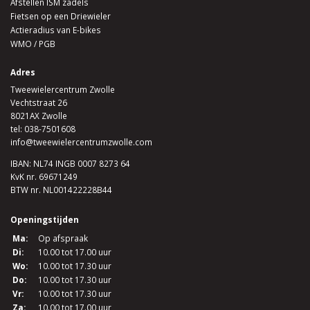
Afstellen ISM zadels
Fietsen op een Driewieler
Actieradius van E-bikes
WMO / PGB
Adres
Tweewielercentrum Zwolle
Vechtstraat 26
8021AX Zwolle
tel:
038-7501608
info@tweewielercentrumzwolle.com
IBAN: NL74 INGB 0007 8273 64
KvK nr. 69671249
BTW nr. NL001422228B44
Openingstijden
Ma:
Op afspraak
Di:
10.00 tot 17.00 uur
Wo:
10.00 tot 17.30 uur
Do:
10.00 tot 17.30 uur
Vr:
10.00 tot 17.30 uur
Za:
10.00 tot 17.00 uur