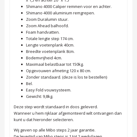
x 1,5 en achter 20" x 1.5
Shimano 4000 Caliper remmen voor en achter.
Shimano 4000 aluminium remgrepen.
Zoom Duralumin stuur.
Zoom Ahead balhoofd.
Foam handvatten.
Totale lengte step 174 cm.
Lengte voetenplank 40cm.
Breedte voetenplank 8cm.
Bodemvrijheid 4cm.
Maximaal belastbaar tot 150kg.
Opgevouwen afmeting 120 x 80 cm.
Zonder standaard. (deze is los te bestellen)
Bel.
Easy Fold vouwsysteem.
Gewicht: 9,8kg.
Deze step wordt standaard in doos geleverd.
Wanneer u hem rijklaar afgemonteerd wilt ontvangen dan
kunt u dat hieronder selecteren.
Wij geven op alle Mibo steps 2 jaar garantie.
De levertijd van Mibo steps is 1 tot 2 werkdagen.