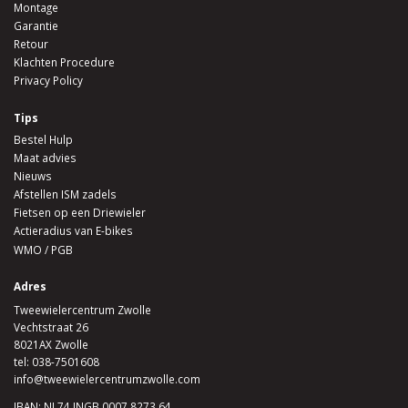
Montage
Garantie
Retour
Klachten Procedure
Privacy Policy
Tips
Bestel Hulp
Maat advies
Nieuws
Afstellen ISM zadels
Fietsen op een Driewieler
Actieradius van E-bikes
WMO / PGB
Adres
Tweewielercentrum Zwolle
Vechtstraat 26
8021AX Zwolle
tel:
038-7501608
info@tweewielercentrumzwolle.com
IBAN: NL74 INGB 0007 8273 64