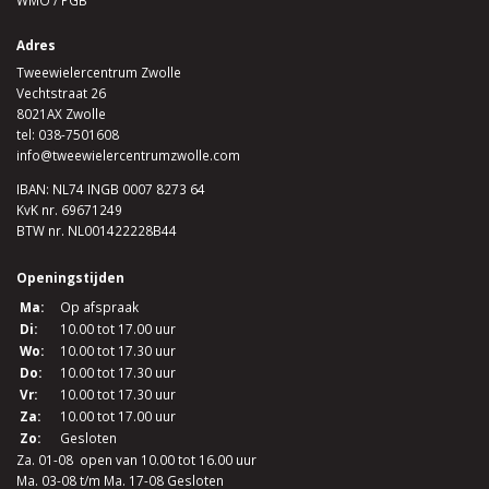
WMO / PGB
Adres
Tweewielercentrum Zwolle
Vechtstraat 26
8021AX Zwolle
tel:
038-7501608
info@tweewielercentrumzwolle.com
IBAN: NL74 INGB 0007 8273 64
KvK nr. 69671249
BTW nr. NL001422228B44
Openingstijden
Ma:
Op afspraak
Di:
10.00 tot 17.00 uur
Wo:
10.00 tot 17.30 uur
Do:
10.00 tot 17.30 uur
Vr:
10.00 tot 17.30 uur
Za:
10.00 tot 17.00 uur
Zo:
Gesloten
Za. 01-08 open van 10.00 tot 16.00 uur
Ma. 03-08 t/m Ma. 17-08 Gesloten