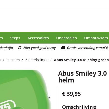
rs
Steps
Accessoires
Onderdelen
Ombouwsets
denktijd
Niet goed geld terug
Gratis verzending vanaf €1
s
Helmen
Kinderhelmen
Abus Smiley 3.0 M shiny green
Abus Smiley 3.0
helm
€ 39,95
Omschrijving