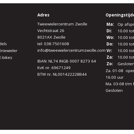
Adres
Openingstijd
Tweewielercentrum Zwolle
Ma:
Op afsp
Vechtstraat 26
Di:
10.00 to
8021AX Zwolle
Wo:
10.00 to
dels
tel:
038-7501608
Do:
10.00 to
info@tweewielercentrumzwolle.com
Driewieler
Vr:
10.00 to
Za:
10.00 to
E-bikes
IBAN: NL74 INGB 0007 8273 64
Zo:
Geslote
KvK nr. 69671249
Za. 01-08 open
BTW nr. NL001422228B44
16.00 uur
Ma. 03-08 t/m 
Gesloten