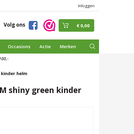
Inloggen
Volg ons
€ 0,00
Occasions
Actie
Merken
00,-
 kinder helm
 M shiny green kinder