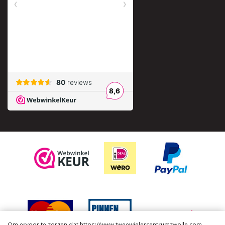
Om ervoor te zorgen dat https://www.tweewielercentrumzwolle.com