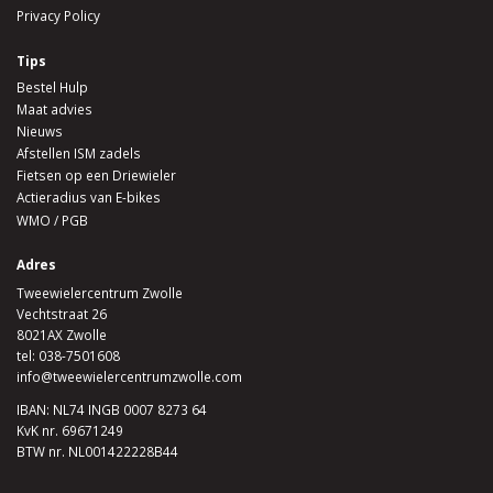
Privacy Policy
Tips
Bestel Hulp
Maat advies
Nieuws
Afstellen ISM zadels
Fietsen op een Driewieler
Actieradius van E-bikes
WMO / PGB
Adres
Tweewielercentrum Zwolle
Vechtstraat 26
8021AX Zwolle
tel:
038-7501608
info@tweewielercentrumzwolle.com
IBAN: NL74 INGB 0007 8273 64
KvK nr. 69671249
BTW nr. NL001422228B44