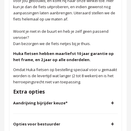
voor jou gebouwd, en komt hij naar onze winkel toe. Hier
kun je dan de fiets uitproberen, en indien gewenst nog
aanpassingen laten aanbrengen. Uiteraard stellen we de
fiets helemaal op uw maten af.
Woont je niet in de buurt en heb je zelf geen passend
vervoer?
Dan bezorgen we de fiets netjes bij je thuis.
Huka fietsen hebben maarliefst 10 jaar garantie op
het frame, en 2 jaar op alle onderdelen.
Omdat Huka fietsen op bestelling speciaal voor u gemaakt
worden is de levertijd wat langer (2 tot 8 weken) en is het
herroepingsrecht niet van toepassing.
Extra opties
+
Aandrijving bijrijder keuze
*
+
Opties voor bestuurder