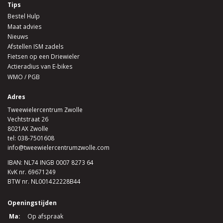
Tips
Bestel Hulp
Maat advies
Nieuws
Afstellen ISM zadels
Fietsen op een Driewieler
Actieradius van E-bikes
WMO / PGB
Adres
Tweewielercentrum Zwolle
Vechtstraat 26
8021AX Zwolle
tel:
038-7501608
info@tweewielercentrumzwolle.com
IBAN: NL74 INGB 0007 8273 64
KvK nr. 69671249
BTW nr. NL001422228B44
Openingstijden
Ma:
Op afspraak