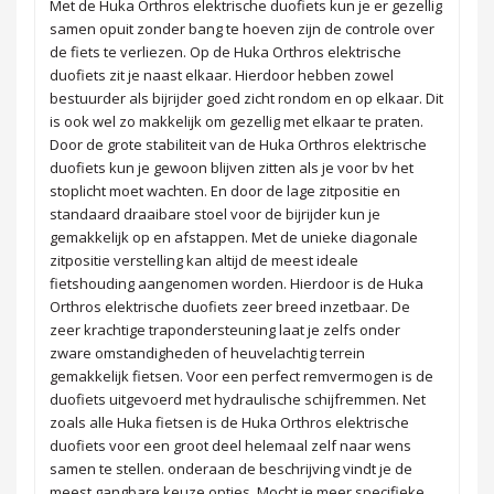
Met de Huka Orthros elektrische duofiets kun je er gezellig
samen opuit zonder bang te hoeven zijn de controle over
de fiets te verliezen. Op de Huka Orthros elektrische
duofiets zit je naast elkaar. Hierdoor hebben zowel
bestuurder als bijrijder goed zicht rondom en op elkaar. Dit
is ook wel zo makkelijk om gezellig met elkaar te praten.
Door de grote stabiliteit van de Huka Orthros elektrische
duofiets kun je gewoon blijven zitten als je voor bv het
stoplicht moet wachten. En door de lage zitpositie en
standaard draaibare stoel voor de bijrijder kun je
gemakkelijk op en afstappen. Met de unieke diagonale
zitpositie verstelling kan altijd de meest ideale
fietshouding aangenomen worden. Hierdoor is de Huka
Orthros elektrische duofiets zeer breed inzetbaar. De
zeer krachtige trapondersteuning laat je zelfs onder
zware omstandigheden of heuvelachtig terrein
gemakkelijk fietsen. Voor een perfect remvermogen is de
duofiets uitgevoerd met hydraulische schijfremmen. Net
zoals alle Huka fietsen is de Huka Orthros elektrische
duofiets voor een groot deel helemaal zelf naar wens
samen te stellen. onderaan de beschrijving vindt je de
meest gangbare keuze opties. Mocht je meer specifieke