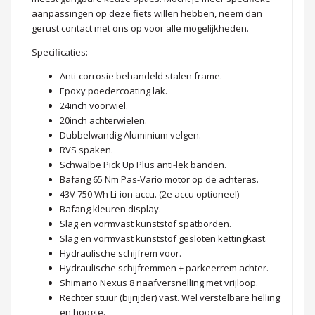
aanpassingen op deze fiets willen hebben, neem dan
gerust contact met ons op voor alle mogelijkheden.
Specificaties:
Anti-corrosie behandeld stalen frame.
Epoxy poedercoating lak.
24inch voorwiel.
20inch achterwielen.
Dubbelwandig Aluminium velgen.
RVS spaken.
Schwalbe Pick Up Plus anti-lek banden.
Bafang 65 Nm Pas-Vario motor op de achteras.
43V 750 Wh Li-ion accu. (2e accu optioneel)
Bafang kleuren display.
Slag en vormvast kunststof spatborden.
Slag en vormvast kunststof gesloten kettingkast.
Hydraulische schijfrem voor.
Hydraulische schijfremmen + parkeerrem achter.
Shimano Nexus 8 naafversnelling met vrijloop.
Rechter stuur (bijrijder) vast. Wel verstelbare helling
en hoogte.