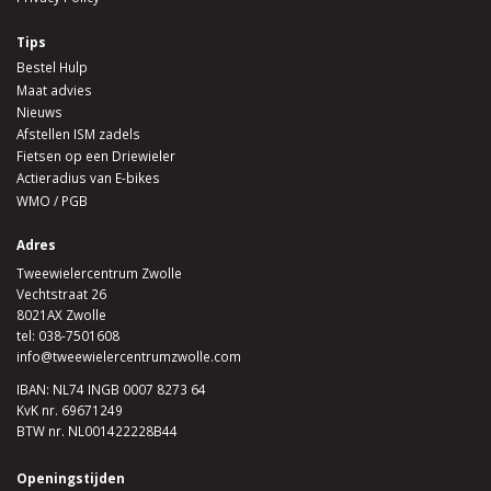
Tips
Bestel Hulp
Maat advies
Nieuws
Afstellen ISM zadels
Fietsen op een Driewieler
Actieradius van E-bikes
WMO / PGB
Adres
Tweewielercentrum Zwolle
Vechtstraat 26
8021AX Zwolle
tel:
038-7501608
info@tweewielercentrumzwolle.com
IBAN: NL74 INGB 0007 8273 64
KvK nr. 69671249
BTW nr. NL001422228B44
Openingstijden