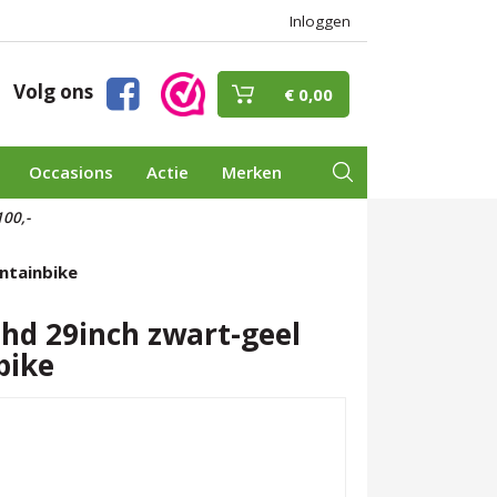
Inloggen
Volg ons
€ 0,00
Occasions
Actie
Merken
00,-
ntainbike
hd 29inch zwart-geel
bike