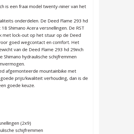
h is een fraai model twenty-niner van het
liteits onderdelen. De Deed Flame 293 hd
 18 Shimano Acera versnellingen. De RST
 met lock-out op het stuur op de Deed
voor goed wegcontact en comfort. Het
ewicht van de Deed Flame 293 hd 29inch
de Shimano hydraulische schijfremmen
emvermogen.
goed afgemonteerde mountainbike met
goede prijs/kwaliteit verhouding, dan is de
een goede keuze.
e
nellingen (2x9)
lische schijfremmen