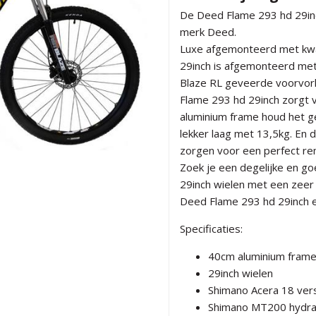
De Deed Flame 293 hd 29inc
merk Deed.
Luxe afgemonteerd met kwa
29inch is afgemonteerd met
Blaze RL geveerde voorvork
Flame 293 hd 29inch zorgt 
aluminium frame houd het g
lekker laag met 13,5kg. En 
zorgen voor een perfect r
Zoek je een degelijke en 
29inch wielen met een zeer 
Deed Flame 293 hd 29inch 
Specificaties:
40cm aluminium fram
29inch wielen
Shimano Acera 18 vers
Shimano MT200 hydrau