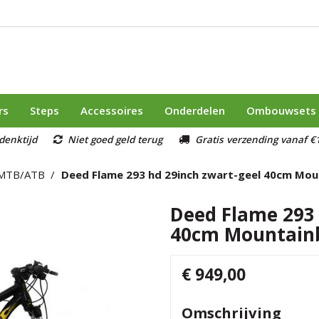
rs
Steps
Accessoires
Onderdelen
Ombouwsets
denktijd
Niet goed geld terug
Gratis verzending vanaf €1
MTB/ATB
Deed Flame 293 hd 29inch zwart-geel 40cm Mou
Deed Flame 293 
40cm Mountain
€ 949,00
Omschrijving