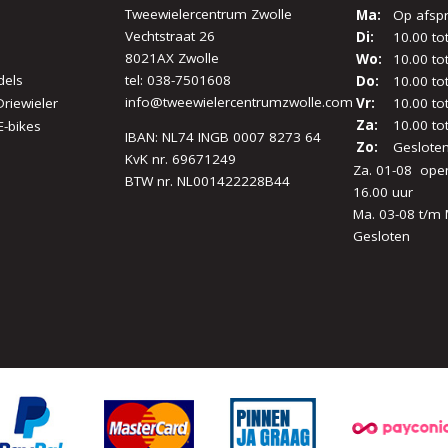
Tweewielercentrum Zwolle
Ma:
Op afsp
Vechtstraat 26
Di:
10.00 to
8021AX Zwolle
Wo:
10.00 to
dels
tel:
038-7501608
Do:
10.00 to
info@tweewielercentrumzwolle.com
Driewieler
Vr:
10.00 to
Za:
10.00 to
E-bikes
IBAN: NL74 INGB 0007 8273 64
Zo:
Geslote
KvK nr. 69671249
Za. 01-08 open
BTW nr. NL001422228B44
16.00 uur
Ma. 03-08 t/m 
Gesloten