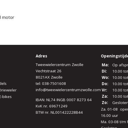
l motor
Adres
Openingstijd
Tweewielercentrum Zwolle
Ma:
Op afsp
Vechtstraat 26
Di:
10.00 to
8021AX Zwolle
Wo:
10.00 to
dels
tel:
038-7501608
Do:
10.00 to
info@tweewielercentrumzwolle.com
Driewieler
Vr:
10.00 to
Za:
10.00 to
E-bikes
IBAN: NL74 INGB 0007 8273 64
Zo:
Geslote
KvK nr. 69671249
Za. 01-08 open
BTW nr. NL001422228B44
16.00 uur
Ma. 03-08 t/m 
Gesloten