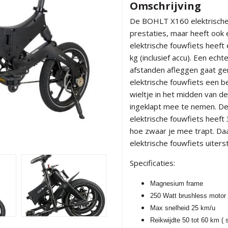
Omschrijving
De BOHLT X160 elektrische f
prestaties, maar heeft ook
elektrische fouwfiets heef
kg (inclusief accu). Een echt
afstanden afleggen gaat g
elektrische fouwfiets een b
wieltje in het midden van d
ingeklapt mee te nemen. D
elektrische fouwfiets heeft 
hoe zwaar je mee trapt. D
elektrische fouwfiets uiter
Specificaties:
Magnesium frame
250 Watt brushless motor
Max snelheid 25 km/u
Reikwijdte
50 tot 60 km ( 