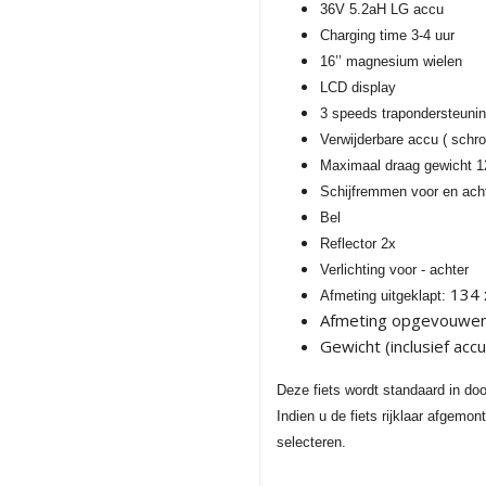
36V 5.2aH LG
accu
Charging time 3-4 uur
16’’ magnesium wielen
LCD display
3 speeds trapondersteuni
Verwijderbare accu ( schr
Maximaal draag gewicht 
Schijfremmen voor en ach
Bel
Reflector 2x
Verlichting voor - achter
134 
Afmeting uitgeklapt:
Afmeting opgevouwen:
Gewicht (inclusief acc
Deze fiets wordt standaard in do
Indien u de fiets rijklaar afgemo
selecteren.