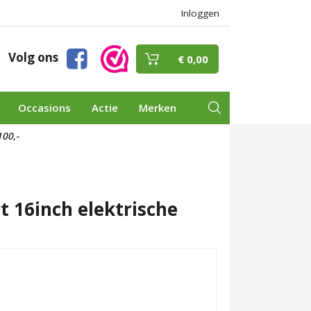
Inloggen
Volg ons
€ 0,00
Occasions
Actie
Merken
00,-
t 16inch elektrische