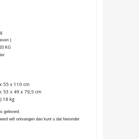
ng
oeven )
120 KG
ter
x 55 x 110 cm
 53 x 49 x 79,5 cm
u) 18 kg
os geleverd.
nteerd wilt ontvangen dan kunt u dat hieronder