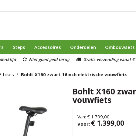
rs
Steps
Accessoires
Onderdelen
Ombouwsets
denktijd
Niet goed geld terug
Gratis verzending vanaf €1
E-bikes
Bohlt X160 zwart 16inch elektrische vouwfiets
Bohlt X160 zwar
vouwfiets
Van:
€ 1.799,00
€ 1.399,00
Voor: