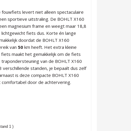
ouwfiets levert niet alleen spectaculaire
 een sportieve uitstraling. De BOHLT X160
t een magnesium frame en weegt maar 18,8
e lichtgewicht fiets dus. Korte én lange
emakkelijk doordat de BOHLT X160
ereik van
50
km heeft. Het extra kleine
e fiets maakt het gemakkelijk om de fiets
e trapondersteuning van de BOHLT X160
3 verschillende standen, je bepaalt dus zelf
aarnaast is deze compacte BOHLT X160
st comfortabel door de achtervering.
stand 1 )