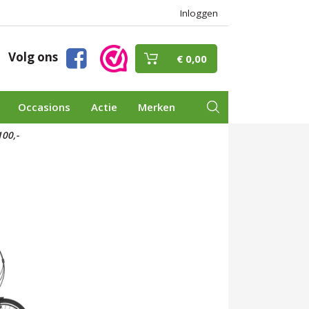
Inloggen
Volg ons
€ 0,00
Occasions
Actie
Merken
00,-