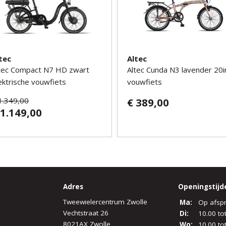
tec
Altec
tec Compact N7 HD zwart
Altec Cunda N3 lavender 20i
ektrische vouwfiets
vouwfiets
1.349,00
€ 389,00
 1.149,00
Adres
Openingstijd
Tweewielercentrum Zwolle
Ma:
Op afsp
Vechtstraat 26
Di:
10.00 to
8021AX Zwolle
Wo:
10.00 to