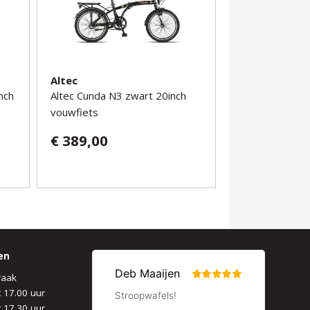
Altec
nch
Altec Cunda N3 zwart 20inch
vouwfiets
€ 389,00
en
raak
t 17.00 uur
t 17.30 uur