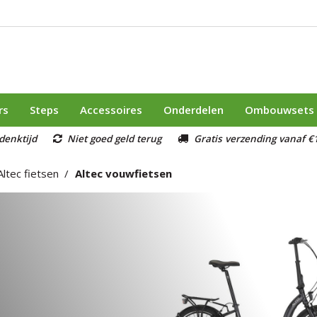
rs
Steps
Accessoires
Onderdelen
Ombouwsets
denktijd
Niet goed geld terug
Gratis verzending vanaf €1
Altec fietsen
Altec vouwfietsen