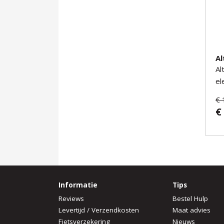
Al
Al
el
€ 
€
Informatie
Tips
Reviews
Bestel Hulp
Levertijd / Verzendkosten
Maat advies
Fietsverzekering
Nieuws