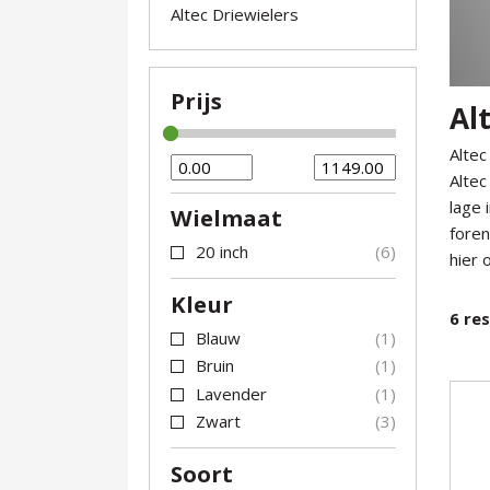
Altec Driewielers
Prijs
Al
Altec
Altec
lage 
Wielmaat
foren
20 inch
6
hier o
Kleur
6
res
Blauw
1
Bruin
1
Lavender
1
Zwart
3
Soort