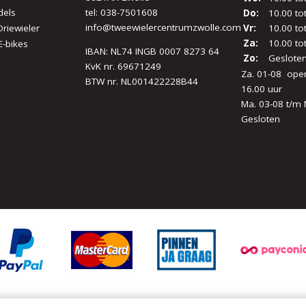
dels
tel:
038-7501608
Do:
10.00 to
info@tweewielercentrumzwolle.com
Driewieler
Vr:
10.00 to
Za:
10.00 to
E-bikes
IBAN: NL74 INGB 0007 8273 64
Zo:
Geslote
KvK nr. 69671249
Za. 01-08 open
BTW nr. NL001422228B44
16.00 uur
Ma. 03-08 t/m 
Gesloten