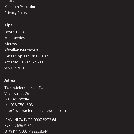
Retour
Klachten Procedure
Privacy Policy
Tips
Bestel Hulp
Maat advies
Nieuws
Afstellen ISM zadels
Fietsen op een Driewieler
Actieradius van E-bikes
WMO / PGB
Adres
Tweewielercentrum Zwolle
Vechtstraat 26
8021AX Zwolle
tel:
038-7501608
info@tweewielercentrumzwolle.com
IBAN: NL74 INGB 0007 8273 64
KvK nr. 69671249
BTW nr. NL001422228B44