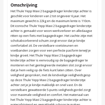
Omschrijving
Het Thule Yepp Maxi 2 bagagedrager kinderzitje achter is
geschikt voor kinderen van 2 tot ongeveer 6 jaar. Het
maximum gewicht is 22kg en de maximum lente is 110cm.
Dit iconische Thule Yepp Maxi 2 bagagedrager kinderzitje
achter is gemaakt voor woon-werkverkeer en alledaagse
ritten op een fiets met bagagedrager. Het zachte zitje met
schokabsorberend schuim zorgt ervoor dat je kindje
comfortabel zit. De verstelbare voetsteunen en
voetbanden zorgen voor een perfecte pasform terwijl je
kindje groeit. Het Thule Yepp Maxi 2 bagagedrager
kinderzitje achter is eenvoudig op de bagagedrager te
monteren en het geintegreerde metalen slot zorgt ervoor
dat je hem veilig op de fiets kunt laten zitten. Over
veiligheid gesproken, met de kindveilige veiligheidsgesp
op deze Thule Yepp Maxi 2 bagagedrager kinderzitje
achter zet je je kindje makkelijk en snel vast. En de
verstelbare gewatteerde 5-punts veiligheidsgordel zorgt
voor maximale veiligheid en comfort. Het materiaal van
het Thule Yepp Maxi 2 bagagedrager kinderzitje achter is
waterafstotend en gemakkelijk schoon te maken.